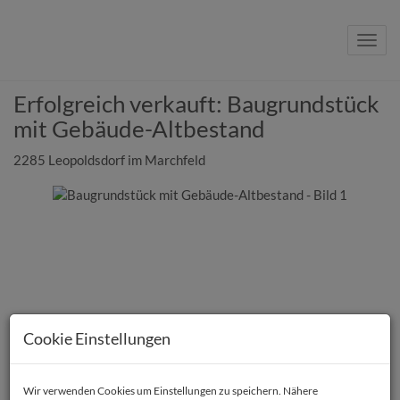
Navig
Erfolgreich verkauft: Baugrundstück
mit Gebäude-Altbestand
2285 Leopoldsdorf im Marchfeld
Cookie Einstellungen
Wir verwenden Cookies um Einstellungen zu speichern. Nähere