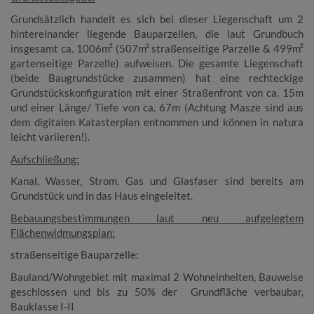
Grundsätzlich handelt es sich bei dieser Liegenschaft um 2
hintereinander liegende Bauparzellen, die laut Grundbuch
insgesamt ca. 1006m² (507m² straßenseitige Parzelle & 499m²
gartenseitige Parzelle) aufweisen. Die gesamte Liegenschaft
(beide Baugrundstücke zusammen) hat eine rechteckige
Grundstückskonfiguration mit einer Straßenfront von ca. 15m
und einer Länge/ Tiefe von ca. 67m (Achtung Masze sind aus
dem digitalen Katasterplan entnommen und können in natura
leicht variieren!).
Aufschließung:
Kanal, Wasser, Strom, Gas und Glasfaser sind bereits am
Grundstück und in das Haus eingeleitet.
Bebauungsbestimmungen laut neu aufgelegtem
Flächenwidmungsplan:
straßenseitige Bauparzelle:
Bauland/Wohngebiet mit maximal 2 Wohneinheiten, Bauweise
geschlossen und bis zu 50% der Grundfläche verbaubar,
Bauklasse I-II