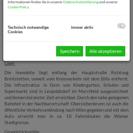
Informationen finden Sie in unserer
Datenschutzerklärung
und unserer
Cookie Policy
.
Technisch notwendige
immer aktiv
Cookies
Beschreibung
Speichern
Alle akzeptieren
Baugrundstück mit Gebäude-Altbestand
Lage:
Die Immobilie liegt entlang der Hauptstraße Richtung
Breitstetten, unweit vom Kreisverkehr mit dem Billa entfernt.
Die
Infrastruktur in Form von Kindergarten, Schulen und
Supermarkt sind in Leopoldsdorf im Marchfeld ausgezeichnet
und binnen kürzester Zeit erreichbar.
Durch den nahe gelegenen
Bahnhof in der Nachbarortschaft Obersiebenbrunn ist auch die
öffentliche Verkehrsanbindung nach Wien gegeben und mit dem
Auto
erreicht man in ca. 10 Fahrminuten die Wiener
Stadtgrenze.
Grundstücksgöße: