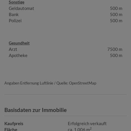
Sonstige
Geldautomat
500 m
Bank
500 m
Polizei
500 m
Gesundheit
Arzt
7500 m
Apotheke
500 m
Angaben Entfernung Luftlinie / Quelle: OpenStreetMap
Basisdaten zur Immobilie
Kaufpreis
Erfolgreich verkauft
2
Fläche
ca. 1.006 m