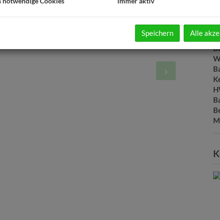
h notwendige Cookies
immer aktiv
F
W
Ke
Speichern
Alle akze
B
B
W
B
Ke
H
B
B
M
K