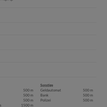
Sonstige
500 m
Geldautomat
500 m
500 m
Bank
500 m
500 m
Polizei
500 m
s
1500 m