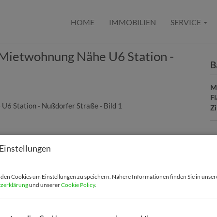
HOME
IMMOBILIEN
SERVICE
u-Mietwohnung Nähe U6 Station -
B
M
F
Z
B
Einstellungen
O
Z
en Cookies um Einstellungen zu speichern. Nähere Informationen finden Sie in unser
V
zerklärung
und unserer
Cookie Policy
.
O
M
N