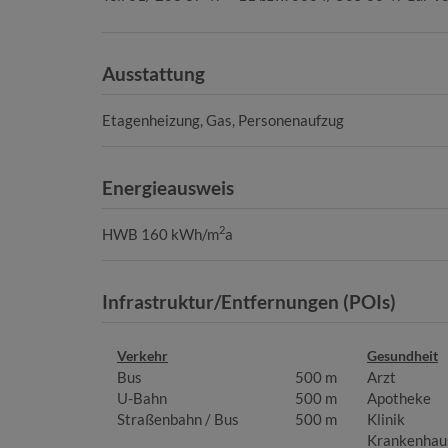
Ausstattung
Etagenheizung
Gas
Personenaufzug
Energieausweis
2
HWB
160 kWh/m
a
Infrastruktur/Entfernungen (POIs)
Verkehr
Gesundheit
Bus
500 m
Arzt
U-Bahn
500 m
Apotheke
Straßenbahn / Bus
500 m
Klinik
Krankenhau