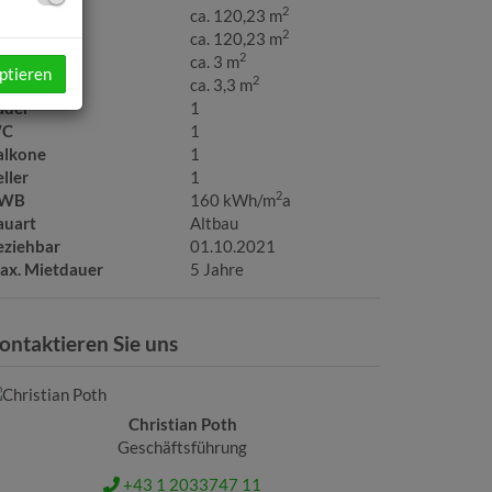
2
läche
ca. 120,23 m
2
ohnfläche
ca. 120,23 m
2
llerfläche
ca. 3 m
ptieren
2
alkonfläche
ca. 3,3 m
äder
1
C
1
alkone
1
ller
1
2
WB
160 kWh/m
a
auart
Altbau
eziehbar
01.10.2021
ax. Mietdauer
5 Jahre
ontaktieren Sie uns
Christian Poth
Geschäftsführung
+43 1 2033747 11