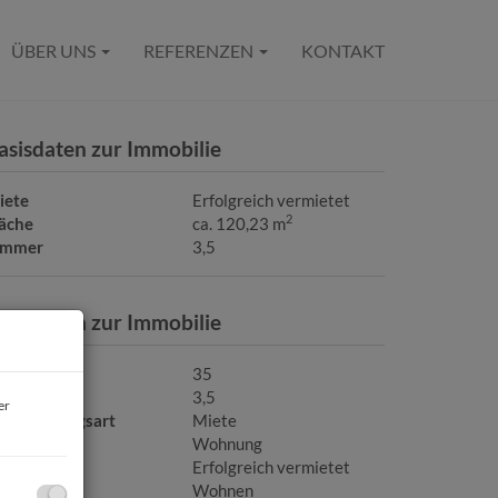
ÜBER UNS
REFERENZEN
KONTAKT
asisdaten zur Immobilie
iete
Erfolgreich vermietet
2
läche
ca. 120,23 m
immer
3,5
asisdaten zur Immobilie
bjektnr.
35
immer
3,5
er
ermarktungsart
Miete
bjektart
Wohnung
iete
Erfolgreich vermietet
utzungsart
Wohnen