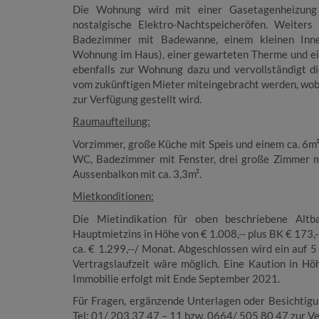
Die Wohnung wird mit einer Gasetagenheizung m
nostalgische Elektro-Nachtspeicheröfen. Weiters
Badezimmer mit Badewanne, einem kleinen Innen
Wohnung im Haus), einer gewarteten Therme und ein
ebenfalls zur Wohnung dazu und vervollständigt d
vom zukünftigen Mieter
miteingebracht werden, wob
zur Verfügung gestellt wird.
Raumaufteilung:
Vorzimmer, große Küche mit Speis und einem ca. 6m² 
WC, Badezimmer mit Fenster, drei große Zimmer mi
Aussenbalkon mit ca. 3,3m².
Mietkonditionen:
Die Mietindikation für oben beschriebene Altba
Hauptmietzins in Höhe von € 1.008,-- plus BK € 173,-
ca. € 1.299,--/ Monat. Abgeschlossen wird ein auf 
Vertragslaufzeit wäre möglich. Eine Kaution in 
Immobilie erfolgt mit Ende September 2021.
Für Fragen, ergänzende Unterlagen oder Besichtigu
Tel: 01/ 203 37 47 – 11 bzw. 0664/ 505 80 47 zur V