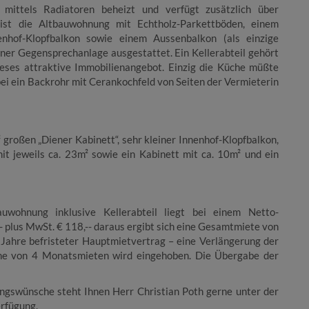
ittels Radiatoren beheizt und verfügt zusätzlich über
 ist die Altbauwohnung mit Echtholz-Parkettböden, einem
hof-Klopfbalkon sowie einem Aussenbalkon (als einzige
er Gegensprechanlage ausgestattet. Ein Kellerabteil gehört
ieses attraktive Immobilienangebot. Einzig die Küche müßte
ei ein Backrohr mit Cerankochfeld von Seiten der Vermieterin
großen „Diener Kabinett“, sehr kleiner Innenhof-Klopfbalkon,
t jeweils ca. 23m² sowie ein Kabinett mit ca. 10m² und ein
uwohnung inklusive Kellerabteil liegt bei einem Netto-
- plus MwSt. € 118,-- daraus ergibt sich eine Gesamtmiete von
5 Jahre befristeter Hauptmietvertrag – eine Verlängerung der
Höhe von 4 Monatsmieten wird eingehoben. Die Übergabe der
ngswünsche steht Ihnen Herr Christian Poth gerne unter der
erfügung.