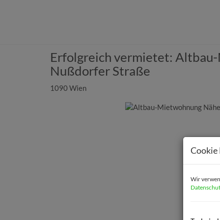
Erfolgreich vermietet: Altba
Nußdorfer Straße
1090 Wien
Cookie 
Wir verwend
Datenschut