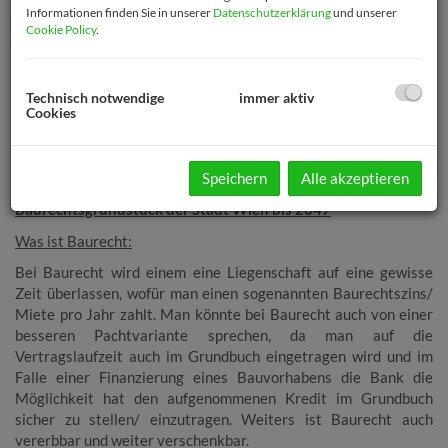
Informationen finden Sie in unserer
Datenschutzerklärung
und unserer
Cookie Policy
.
Technisch notwendige
immer aktiv
Cookies
Beschreibung
Speichern
Alle akzeptieren
Baurechtsgrundstück der Stadt Wien bis 2047
Was ist Baurecht:
Bei Baurecht wird einem eine Liegenschaft auf eine gewisse
Zeit überlassen, wofür man einen sogenannten Baurechtszins/
Miete pro Jahr zahlt. Man könnte bei Baurecht auch von einer
besseren Pachtvariante sprechen, da man auf die
Vertragslaufzeit auch im Grundbuch eingetragen wird und im
Falle einer Finanzierung eines Bauvorhabens die Bank die
Möglichkeit hat den aufgenommenen Kredit im Grundbuch
sicher zu stellen/ einzutragen. Weiters ist Baurecht auch
vererbbar und weiter verschenkbar.