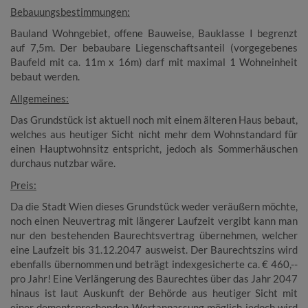
Bebauungsbestimmungen:
Bauland Wohngebiet, offene Bauweise, Bauklasse I begrenzt
auf 7,5m. Der bebaubare Liegenschaftsanteil (vorgegebenes
Baufeld mit ca. 11m x 16m) darf mit maximal 1 Wohneinheit
bebaut werden.
Allgemeines:
Das Grundstück ist aktuell noch mit einem älteren Haus bebaut,
welches aus heutiger Sicht nicht mehr dem Wohnstandard für
einen Hauptwohnsitz entspricht, jedoch als Sommerhäuschen
durchaus nutzbar wäre.
Preis:
Da die Stadt Wien dieses Grundstück weder veräußern möchte,
noch einen Neuvertrag mit längerer Laufzeit vergibt kann man
nur den bestehenden Baurechtsvertrag übernehmen, welcher
eine Laufzeit bis 31.12.2047 ausweist. Der Baurechtszins wird
ebenfalls übernommen und beträgt indexgesicherte ca. € 460,--
pro Jahr! Eine Verlängerung des Baurechtes über das Jahr 2047
hinaus ist laut Auskunft der Behörde aus heutiger Sicht mit
einer dementsprechenden Wertanpassung möglich jedoch wird