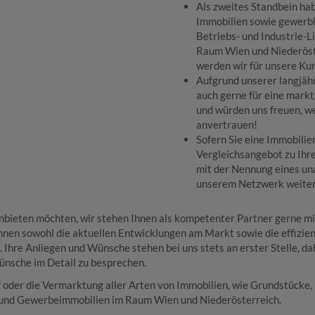
Als zweites Standbein hab
Immobilien sowie gewerbl
Betriebs- und Industrie-L
Raum Wien und Niederöste
werden wir für unsere Kun
Aufgrund unserer langjähr
auch gerne für eine mark
und würden uns freuen, w
anvertrauen!
Sofern Sie eine Immobilie
Vergleichsangebot zu Ihre
mit der Nennung eines u
unserem Netzwerk weiter
nbieten möchten, wir stehen Ihnen als kompetenter Partner gerne mit
nnen sowohl die aktuellen Entwicklungen am Markt sowie die effizi
n. Ihre Anliegen und Wünsche stehen bei uns stets an erster Stelle, 
ünsche im Detail zu besprechen.
uf oder die Vermarktung aller Arten von Immobilien, wie Grundstück
 und Gewerbeimmobilien im Raum Wien und Niederösterreich.