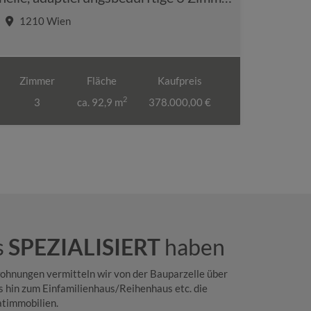
1210 Wien
Zimmer
Fläche
Kaufpreis
2
3
ca. 92,9 m
378.000,00 €
s
SPEZIALISIERT
haben
hnungen vermitteln wir von der Bauparzelle über
 hin zum Einfamilienhaus/Reihenhaus etc. die
atimmobilien.