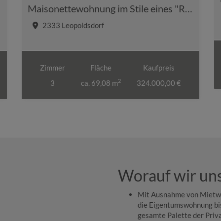
Maisonettewohnung im Stile eines "Reihenhauses" mit Eigengarten, Terrasse & Balkon plus Badeteich Zugangsmöglickeit
2333 Leopoldsdorf
Zimmer
Fläche
Kaufpreis
2
3
ca. 69,08 m
324.000,00 €
Worauf wir un
Mit Ausnahme von Mietwo
die Eigentumswohnung bis
gesamte Palette der Priv