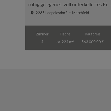
ruhig gelegenes, voll unterkellertes Einfamilienhaus mit Pool, Wintergarten, Wärmepumpe, Photovoltaik, Klimaanlage, Glasfaseranschluß uvm.
2285 Leopoldsdorf im Marchfeld
Zimmer
Fläche
Kaufpreis
2
4
ca. 224 m
563.000,00 €