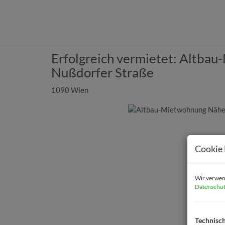
Erfolgreich vermietet: Altba
Nußdorfer Straße
1090 Wien
Cookie 
Wir verwend
Datenschut
Technisc