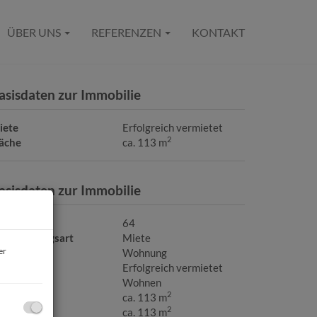
ÜBER UNS
REFERENZEN
KONTAKT
asisdaten zur Immobilie
iete
Erfolgreich vermietet
2
läche
ca. 113 m
asisdaten zur Immobilie
bjektnr.
64
ermarktungsart
Miete
er
bjektart
Wohnung
iete
Erfolgreich vermietet
utzungsart
Wohnen
2
läche
ca. 113 m
2
ohnfläche
ca. 113 m