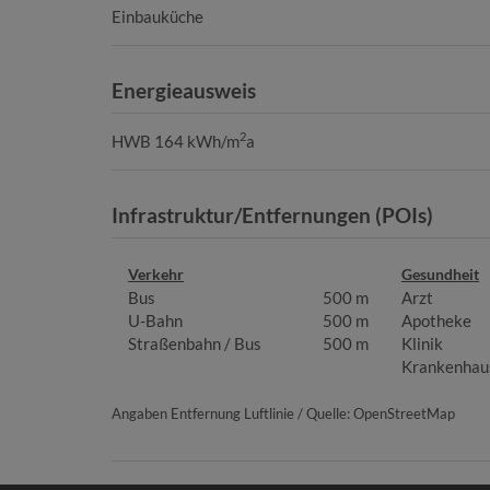
Einbauküche
Energieausweis
2
HWB
164 kWh/m
a
Infrastruktur/Entfernungen (POIs)
Verkehr
Gesundheit
Bus
500 m
Arzt
U-Bahn
500 m
Apotheke
Straßenbahn / Bus
500 m
Klinik
Krankenhau
Angaben Entfernung Luftlinie / Quelle: OpenStreetMap