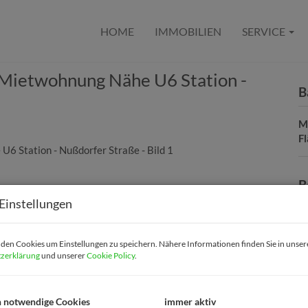
HOME
IMMOBILIEN
SERVICE
u-Mietwohnung Nähe U6 Station -
B
M
F
B
Einstellungen
O
V
en Cookies um Einstellungen zu speichern. Nähere Informationen finden Sie in unser
O
zerklärung
und unserer
Cookie Policy
.
M
N
F
h notwendige Cookies
immer aktiv
W