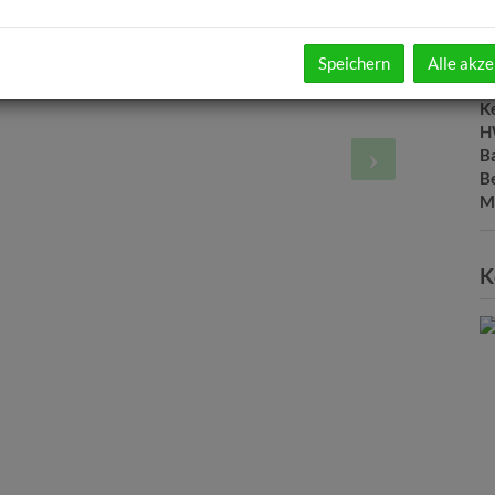
B
B
W
Speichern
Alle akze
B
Ke
H
B
B
M
K