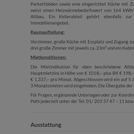
Parkettböden sowie eine eingerichtet Küche mit Z
weist einen Heizwärmebedarfswert von 164 kWh/m²
Altbau. Ein Kellerabteil gehört ebenfalls zu
Immobilienangebot.
Raumaufteilung:
Vorzimmer, große Küche mit Essplatz und Zugang zu
drei große Zimmer mit jeweils ca. 23m² und ein Kabin
Mietkonditionen:
Die Mietindikation für oben beschriebene Altba
Hauptmietzins in Höhe von € 1018,-- plus BK € 198,-
€ 1.337,-- pro Monat. Abgeschlossen wird ein auf 5 
3 Monatsmieten wird eingehoben. Die Übergabe der 
Für Fragen, ergänzende Unterlagen oder zur Koordin
Poth jederzeit unter der Tel: 01/ 203 37 47 – 11 bz
Ausstattung