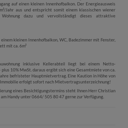
ugang auf einen kleinen Innenhofbalkon. Der Energieausweis
/Jahr aus und entspricht somit einem klassischen wiener
r Wohnung dazu und vervollständigt dieses attraktive
 einem kleinen Innenhofbalkon, WC, Badezimmer mit Fenster,
ett mit ca. 6m²
uwohnung inklusive Kellerabteil liegt bei einem Netto-
- plus 10% MwSt. daraus ergibt sich eine Gesamtmiete von ca.
Jahre befristeter Hauptmietvertrag. Eine Kaution in Höhe von
Immobilie erfolgt sofort nach Mietvertragsunterzeichnung!
ierung eines Besichtigungstermins steht Ihnen Herr Christian
w. am Handy unter 0664/ 505 80 47 gerne zur Verfügung.