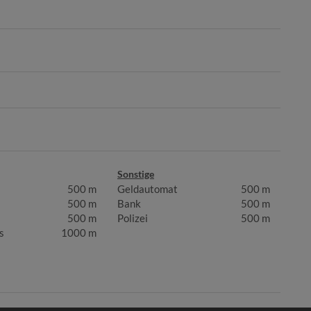
Sonstige
500 m
Geldautomat
500 m
500 m
Bank
500 m
500 m
Polizei
500 m
s
1000 m