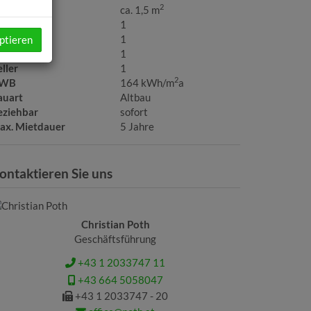
2
alkonfläche
ca. 1,5 m
äder
1
C
1
ptieren
alkone
1
ller
1
2
WB
164 kWh/m
a
auart
Altbau
eziehbar
sofort
ax. Mietdauer
5 Jahre
ontaktieren Sie uns
Christian Poth
Geschäftsführung
+43 1 2033747 11
+43 664 5058047
+43 1 2033747 - 20