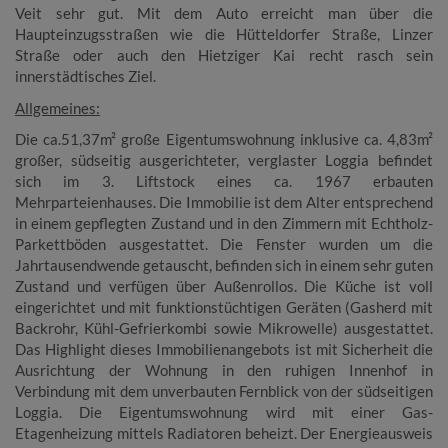
Veit sehr gut. Mit dem Auto erreicht man über die
Haupteinzugsstraßen wie die Hütteldorfer Straße, Linzer
Straße oder auch den Hietziger Kai recht rasch sein
innerstädtisches Ziel.
Allgemeines:
Die ca.51,37m² große Eigentumswohnung inklusive ca. 4,83m²
großer, südseitig ausgerichteter, verglaster Loggia befindet
sich im 3. Liftstock eines ca. 1967 erbauten
Mehrparteienhauses.
Die Immobilie ist dem Alter entsprechend
in einem gepflegten Zustand und in den Zimmern mit Echtholz-
Parkettböden ausgestattet. Die Fenster wurden um die
Jahrtausendwende getauscht, befinden sich in einem sehr guten
Zustand und verfügen über Außenrollos. Die Küche ist voll
eingerichtet und mit funktionstüchtigen Geräten (Gasherd mit
Backrohr, Kühl-Gefrierkombi sowie Mikrowelle) ausgestattet.
Das Highlight dieses Immobilienangebots ist mit Sicherheit die
Ausrichtung der Wohnung in den ruhigen Innenhof in
Verbindung mit dem unverbauten Fernblick von der südseitigen
Loggia. Die Eigentumswohnung wird mit einer Gas-
Etagenheizung mittels Radiatoren b
eheizt.
Der Energieausweis