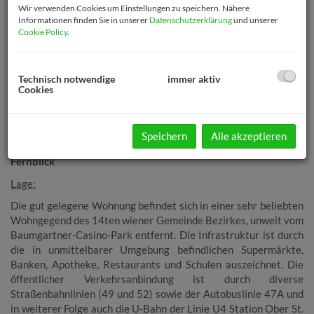
Wir verwenden Cookies um Einstellungen zu speichern. Nähere
Informationen finden Sie in unserer
Datenschutzerklärung
und unserer
Cookie Policy
.
Technisch notwendige
immer aktiv
Cookies
Beschreibung
Speichern
Alle akzeptieren
2 Zimmer Eigentumswohnung mit verglaster Loggia und
Fernblick
Lage:
Die gut gelegene Wohnung befindet sich in einer sehr beliebten
Wohngegend des 14ten wiener Gemeinde Bezirkes, unweit vom
Baumgartner-Casino-Park entfernt. Die Infrastruktur ist durch
die in unmittelbarer Umgebung befindlichen Supermärkte,
Banken, Apotheke, Restaurants und Schulen auszeichnet.
Die
öffentlicher Verkehrsanbindung ist durch diverse
Straßenbahnlinien (49 und 52) sowie der Autobuslinie 47A und
in weiterer Folge auch die U-Bahn der Linie U4 Station Ober St.