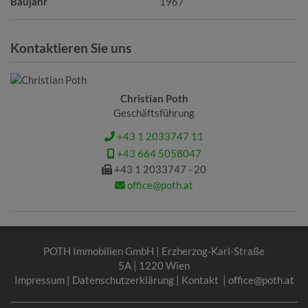
Baujahr
1967
Kontaktieren Sie uns
Christian Poth
Geschäftsführung
+43 1 2033747 11
+43 664 5058047
+43 1 2033747 - 20
office@poth.at
POTH Immobilien GmbH | Erzherzog-Karl-Straße
5A | 1220 Wien
Impressum
|
Datenschutzerklärung
|
Kontakt
|
office@poth.at