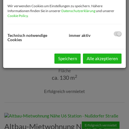
Erfolgreich vermietet
Wir verwenden Cookies um Einstellungen zu speichern. Nähere
Innenhof-Maisonette-Wohntraum
Informationen finden Sie in unserer
Datenschutzerklärung
und unserer
Cookie Policy
.
mit Eigengarten Nähe U3
Hütteldorfer Straße
1140 Wien
Technisch notwendige
immer aktiv
Cookies
Zimmer
4
Speichern
Alle akzeptieren
Fläche
2
ca. 130 m
Erfolgreich vermietet
Altbau-Mietwohnung Nähe U6
Erfolgreich vermietet