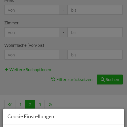
Preis
-
Zimmer
-
Wohnfläche (von/bis)
-
Weitere Suchoptionen
Filter zurücksetzen
Suchen
1
2
3
Cookie Einstellungen