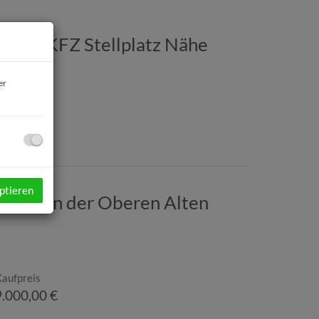
sse & KFZ Stellplatz Nähe
er
ptieren
hnung an der Oberen Alten
Kaufpreis
.000,00 €