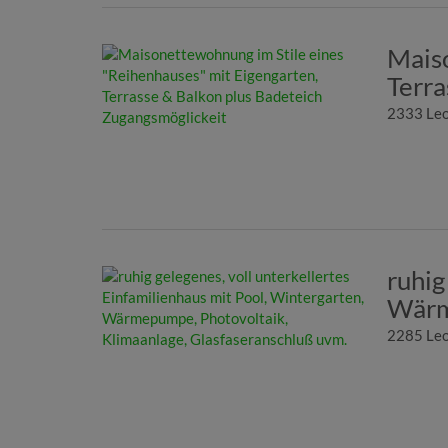
Maiso
Terra
2333 Leo
ruhig
Wärm
2285 Leo