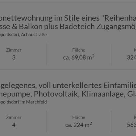
nettewohnung im Stile eines "Reihenha
sse & Balkon plus Badeteich Zugangsmög
poldsdorf
, Achaustraße
Zimmer
Fläche
2
3
ca. 69,08 m
324
 gelegenes, voll unterkellertes Einfamil
epumpe, Photovoltaik, Klimaanlage, Gl
poldsdorf im Marchfeld
Zimmer
Fläche
2
4
ca. 224 m
563