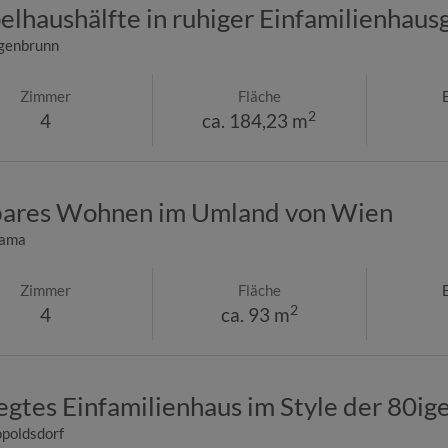
lhaushälfte in ruhiger Einfamilienhau
genbrunn
Zimmer
Fläche
2
4
ca. 184,23 m
tbares Wohnen im Umland von Wien
rama
Zimmer
Fläche
2
4
ca. 93 m
egtes Einfamilienhaus im Style der 80i
poldsdorf