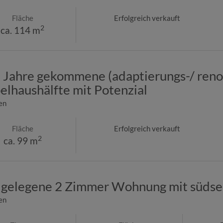
Fläche
Erfolgreich verkauft
2
ca. 114 m
e Jahre gekommene (adaptierungs-/ ren
lhaushälfte mit Potenzial
en
Fläche
Erfolgreich verkauft
2
ca. 99 m
g gelegene 2 Zimmer Wohnung mit südse
en