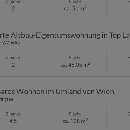
Zimmer
Fläche
2
2
ca. 51 m
rte Altbau-Eigentumswohnung in Top L
en,Währing
Zimmer
Fläche
2
2
ca. 46,05 m
tbares Wohnen im Umland von Wien
ringsee
Zimmer
Fläche
2
4,5
ca. 128 m